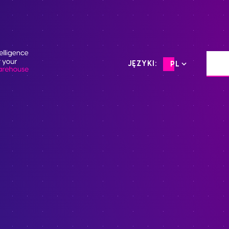
JĘZYKI:
PL