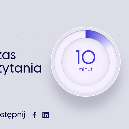
10
zas
ytania
minut
stępnij: