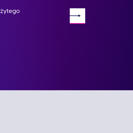
zużytego