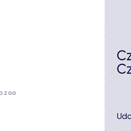
C
Cz
. z o.o
Udo